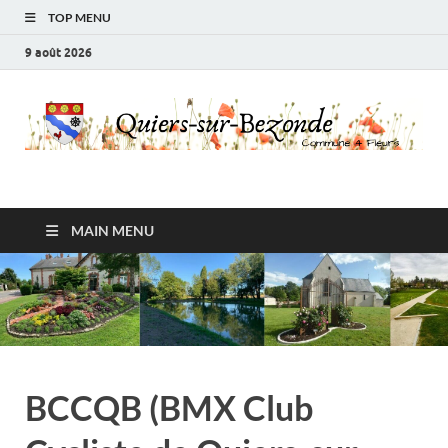
TOP MENU
9 août 2026
Ville de Quiers sur
Commune 4 fleurs
Bezonde
MAIN MENU
BCCQB (BMX Club