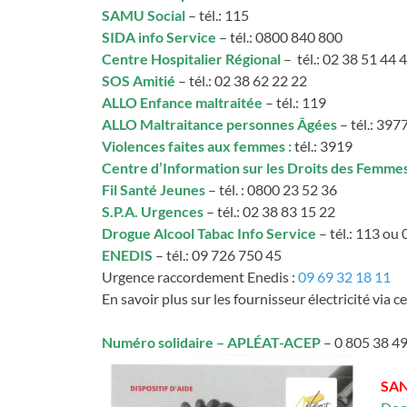
SAMU Social
– tél.: 115
SIDA info Service
– tél.: 0800 840 800
Centre Hospitalier Régional
– tél.: 02 38 51 44 
SOS Amitié
– tél.: 02 38 62 22 22
ALLO Enfance maltraitée
– tél.: 119
ALLO Maltraitance personnes Âgées
– tél.: 397
Violences faites aux femmes :
tél.: 3919
Centre d’Information sur les Droits des Femmes
Fil Santé Jeunes
– tél. : 0800 23 52 36
S.P.A. Urgences
– tél.: 02 38 83 15 22
Drogue Alcool Tabac Info Service
– tél.: 113 ou
ENEDIS
– tél.: 09 726 750 45
Urgence
raccordement
Enedis
:
09 69 32 18 11
En savoir plus sur les fournisseur électricité via c
Numéro solidaire – APLÉAT-ACEP
– 0 805 38 4
SA