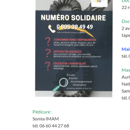
Doc
22 r
Doc
2 av
tape
Mais
tél.
Mas
Aur
Nat
Sam
tél.
Pédicure :
Somia IMAM
tél. 06 60 44 27 68