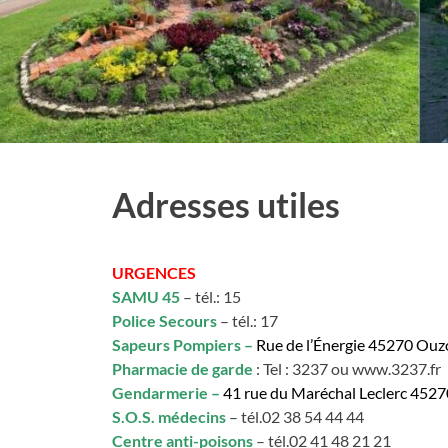
Adresses utiles
URGENCES
SAMU 45
– tél.: 15
Police Secours
– tél.: 17
Sapeurs Pompiers –
Rue de l’Énergie 45270 Ouz
Pharmacie de garde
: Tel : 3237 ou www.3237.fr
Gendarmerie –
41 rue du Maréchal Leclerc 4527
S.O.S. médecins
– tél.02 38 54 44 44
Centre anti-poisons
– tél.02 41 48 21 21